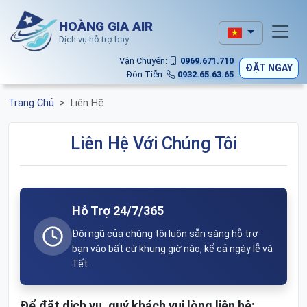
HOÀNG GIA AIR
Dịch vụ hỗ trợ bay
Vận Chuyển:
0969.671.710
ĐẶT NGAY
Đón Tiễn:
0932.65.63.65
Trang Chủ
Liên Hệ
Liên Hệ Với Chúng Tôi
Hỗ Trợ 24/7/365
Đội ngũ của chúng tôi luôn sẵn sàng hỗ trợ
bạn vào bất cứ khung giờ nào, kể cả ngày lễ và
Tết.
Để đặt dịch vụ, quý khách vui lòng liên hệ: