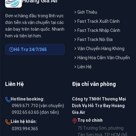
Hoàng Gia Air
Giới Thiệu
Đơn vị hàng đầu trong lĩnh vực
Fast Track Xuất Cảnh
đón tiễn và vận chuyển tại các
sân bay trên toàn quốc. Nhanh
Fast Track Nhập Cảnh
hơn và tiện lợi hơn.
Fast Track Nội Địa
Vận Chuyển Hàng Không
Hỗ Trợ 24/7/365
Hàng Hóa Cấm Vận Chuyển
Liên Hệ
Liên Hệ
Địa chỉ văn phòng
Hotline booking:
Công ty TNHH Thương Mại
0969.671.710 (vận chuyển)
Dịch Vụ Hỗ Trợ Bay Hoàng
0932.65.63.65 (đón tiễn)
Gia Air
Trụ sở chính
Liên hệ khẩn:
75 Trường Sơn, phường
0393.994.365
Tân Sơn Hoà, TP. HCM
(hỗ